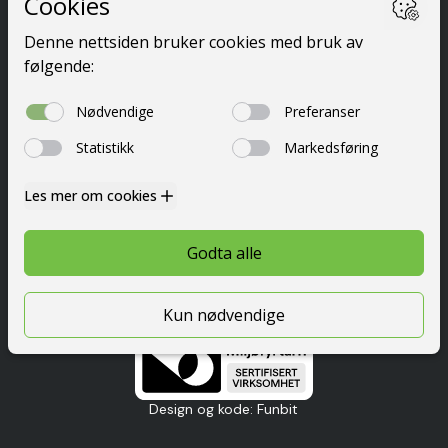
Ta førerkort
Kurs
Priser
Elevside
Nyttig info
Om oss
Kontakt
© 2026 Festetrafikkskole AS
Personvern
Design og kode: Funbit