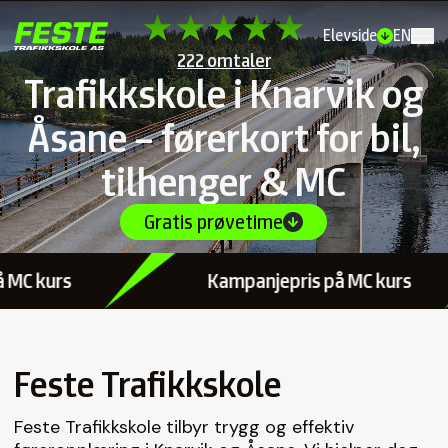
Elevside
EN
222 omtaler
Trafikkskole i Knarvik og
Åsane – førerkort for bil,
tilhenger & MC
Gratis prøvetime
Kampanjepris på MC kurs
Feste Trafikkskole
Feste Trafikkskole tilbyr trygg og effektiv