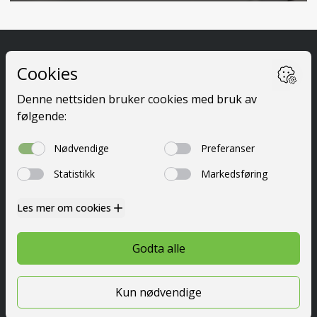
Ta førerkort
Kurs
Priser
Elevside
Nyttig info
Om oss
Kontakt
© 2026 Festetrafikkskole AS
Personvern