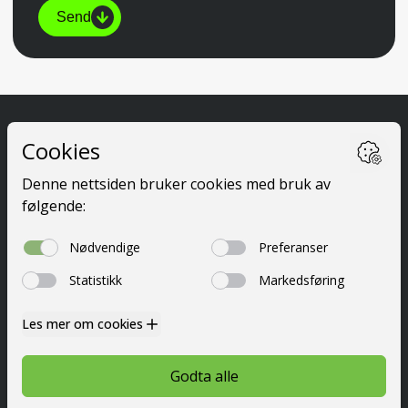
Send
Ta førerkort
Kurs
Priser
Elevside
Nyttig info
Om oss
Kontakt