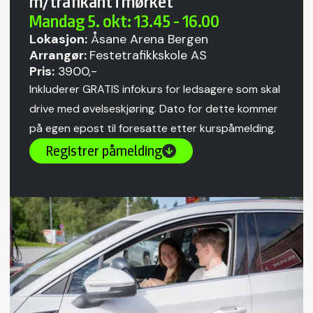
m/trafikant i mørket
Mandag 5. okt: 13.45 - 16.00
Lokasjon:
Åsane Arena Bergen
Arrangør:
Festetrafikkskole AS
Pris:
3900,-
Inkluderer GRATIS infokurs for ledsagere som skal
drive med øvelseskjøring. Dato for dette kommer
på egen epost til foresatte etter kurspåmelding.
Registrer påmelding