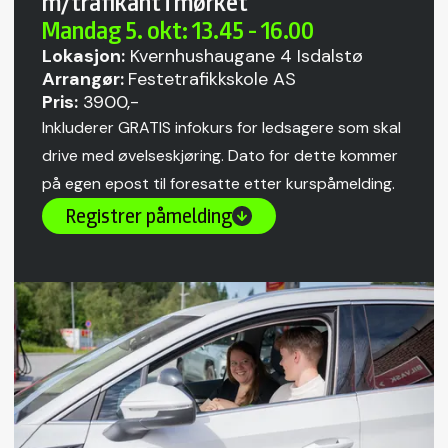
m/trafikant i mørket
Mandag 5. okt: 13.45 - 16.00
Lokasjon:
Kvernhushaugane 4 Isdalstø
Arrangør:
Festetrafikkskole AS
Pris:
3900,-
Inkluderer GRATIS infokurs for ledsagere som skal
drive med øvelseskjøring. Dato for dette kommer
på egen epost til foresatte etter kurspåmelding.
Registrer påmelding